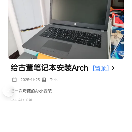
Lemon
米津玄師
0:00 / 0:00
给古董笔记本安装Arch
[置顶]
2025-11-23
Tech
Lemon
记一次奇葩的Arch安装
米津玄師
563 字
|
3 分钟