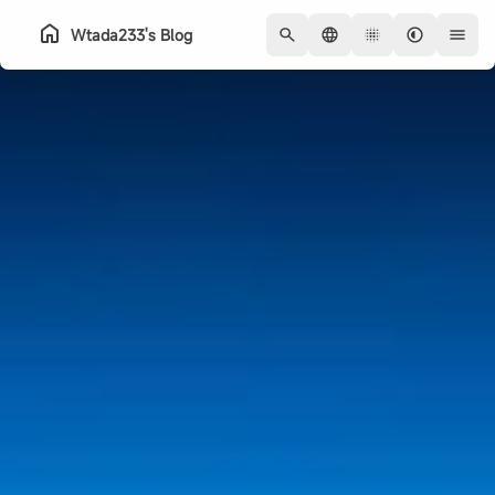
Wtada233's Blog
主页
归档
关于
系列
友链
QQ