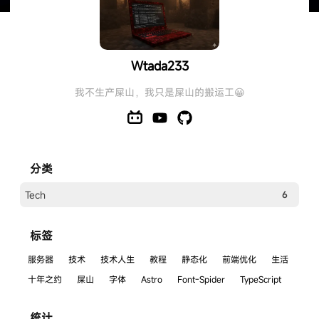
Wtada233's Blog
Wtada233
_LFW_
我不生产屎山，我只是屎山的搬运工😀
分类
Tech
6
标签
服务器
技术
技术人生
教程
静态化
前端优化
生活
十年之约
屎山
字体
Astro
Font-Spider
TypeScript
统计