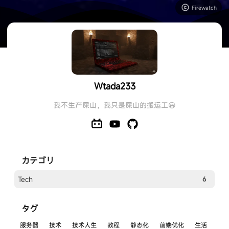
Firewatch
Wtada233's Blog
Wtada233
_LFW_
我不生产屎山，我只是屎山的搬运工😀
カテゴリ
Tech
6
タグ
服务器
技术
技术人生
教程
静态化
前端优化
生活