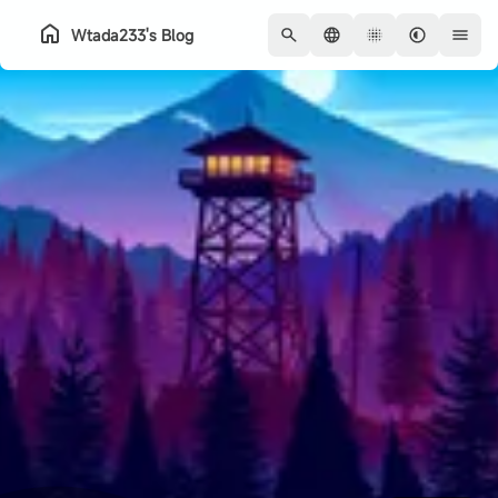
Wtada233's Blog
Home
Archive
About
シリーズ
友達
QQ