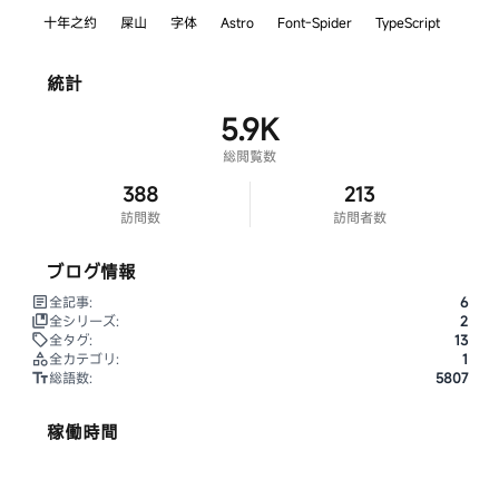
十年之约
屎山
字体
Astro
Font-Spider
TypeScript
統計
5.9K
総閲覧数
388
213
訪問数
訪問者数
ブログ情報
全記事:
6
全シリーズ:
2
全タグ:
13
全カテゴリ:
1
総語数:
5807
稼働時間