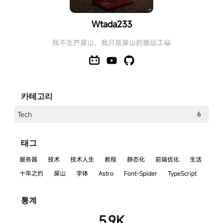
Wtada233's Blog
Wtada233
_LFW_
我不生产屎山，我只是屎山的搬运工😀
카테고리
Tech
6
태그
服务器
技术
技术人生
教程
静态化
前端优化
生活
十年之约
屎山
字体
Astro
Font-Spider
TypeScript
통계
5.9K