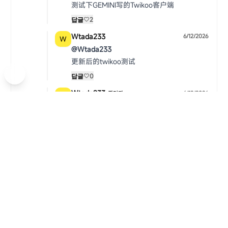
测试下GEMINI写的Twikoo客户端
米津玄師
0:00 / 0:00
답글
2
Wtada233
6/12/2026
@Wtada233
更新后的twikoo测试
Lemon
답글
0
米津玄師
Wtada233
6/12/2026
관리자
@Wtada233
Foobar
답글
0
中文测试
1/4/2026
관리자
\frac{d}{dx}\left( \int_{a}
x
b
(
)
d
∫
∫
(
)
=
(
)
⟹
(
)
=
(
)
f
t
d
t
f
x
f
x
d
x
F
b
d
x
a
a
답글
1