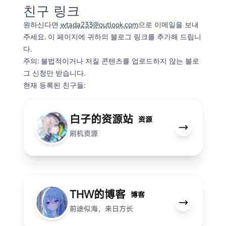
친구 링크
원하신다면
wtada233@outlook.com
으로 이메일을 보내
주세요. 이 페이지에 귀하의 블로그 링크를 추가해 드립니
다.
주의: 불법적이거나 저질 콘텐츠를 업로드하지 않는 블로
그 신청만 받습니다.
현재 등록된 친구들:
白子的资源站
资源
刷机资源
THW的博客
博客
前途似海，来日方长