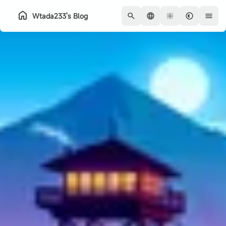
Wtada233's Blog
홈
아카이브
소개
시리즈
친구
QQ