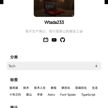
Wtada233's Blog
Wtada233
_LFW_
我不生产屎山，我只是屎山的搬运工😀
分类
Tech
6
标签
服务器
技术
技术人生
教程
静态化
前端优化
生活
十年之约
屎山
字体
Astro
Font-Spider
TypeScript
统计