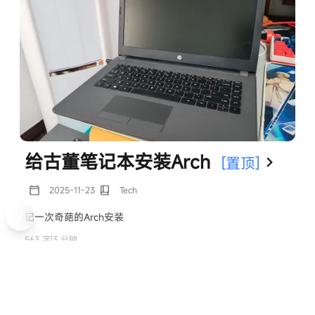
Lemon
米津玄師
0:00 / 0:00
给古董笔记本安装Arch
[置顶]
2025-11-23
Tech
Lemon
记一次奇葩的Arch安装
米津玄師
563 字
|
3 分钟