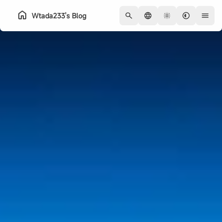
Wtada233's Blog
主页
归档
关于
系列
友链
QQ