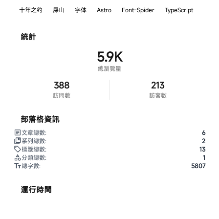
十年之约
屎山
字体
Astro
Font-Spider
TypeScript
統計
5.9K
總瀏覽量
388
213
訪問數
訪客數
部落格資訊
文章總數:
6
系列總數:
2
標籤總數:
13
分類總數:
1
總字數:
5807
運行時間