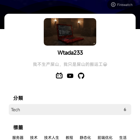
Firewatch
Wtada233's Blog
Wtada233
_LFW_
我不生产屎山，我只是屎山的搬运工😀
分類
Tech
6
標籤
服务器
技术
技术人生
教程
静态化
前端优化
生活