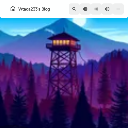
Wtada233's Blog
首頁
彙整
關於
系列
友鏈
QQ