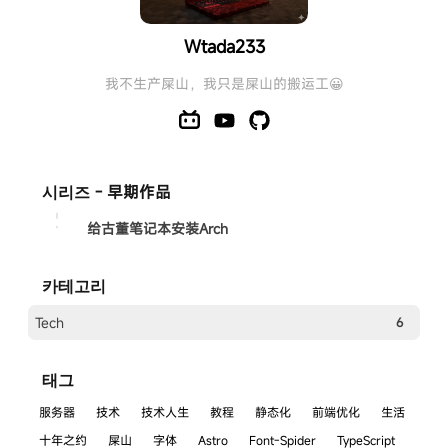
Wtada233's Blog
Wtada233
_LFW_
我不生产屎山，我只是屎山的搬运工😀
시리즈 - 早期作品
给古董笔记本安装Arch
카테고리
Tech
6
태그
服务器
技术
技术人生
教程
静态化
前端优化
生活
十年之约
屎山
字体
Astro
Font-Spider
TypeScript