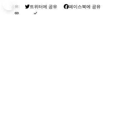
Lemon
米津玄師
트위터에 공유
페이스북에 공유
공유:
링크 복사
OK
목차
配置展示#
请输入文本#
최종 수정일: 2025-11-23，200일 전
当然是不正经方式了#
일부 내용이 오래되었을 수 있습니다
至此，已成艺术！(#
修复BUG#
웹멘션
1 声卡驱动#
2 异常卡顿#
웹멘션 로드 실패
总结#
관련 게시물
Fuwari 屎山修复记录