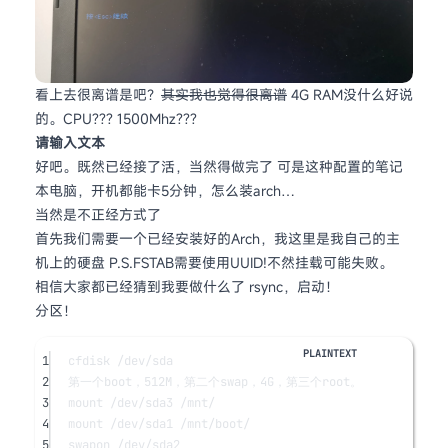
看上去很离谱是吧？
其实我也觉得很离谱
4G RAM没什么好说
的。CPU??? 1500Mhz???
请输入文本
好吧。既然已经接了活，当然得做完了 可是这种配置的笔记
本电脑，开机都能卡5分钟，怎么装arch…
当然是不正经方式了
首先我们需要一个已经安装好的Arch，我这里是我自己的主
机上的硬盘 P.S.FSTAB需要使用UUID!不然挂载可能失败。
相信大家都已经猜到我要做什么了 rsync，启动！
分区！
1
cfdisk /dev/sda
2
第一个boot，512M，第二个swap，4G，第三个root。
3
mount /dev/sda3 /mnt/
4
mount /dev/sda1 /mnt/boot/
5
swapon /dev/sda2