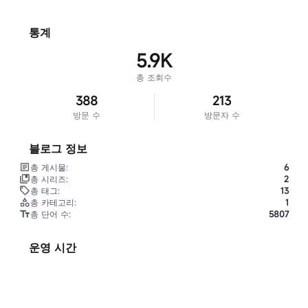
통계
5.9K
총 조회수
388
213
방문 수
방문자 수
블로그 정보
총 게시물:
6
총 시리즈:
2
총 태그:
13
총 카테고리:
1
총 단어 수:
5807
운영 시간