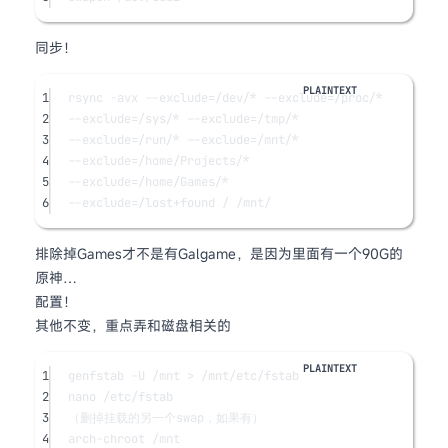
同步！
1
rsync -avx --exclude=/dev/* --exclude=/proc/*
2
--exclude=/sys/* --exclude=/tmp/*
3
--exclude=/run/* --exclude=/mnt/*
4
--exclude=/home/Projects/*
5
--exclude=/home/Games/*
6
--exclude=/lost+found / /mnt/
排除掉Games才不是有Galgame，是因为里面有一个90G的
原神…
配置！
其他不变，重点弄和磁盘相关的
1
genfstab -U /mnt > /mnt/etc/fstab
2
nano /etc/fstab
3
（删掉挂载的另一个swap，如果有）
4
arch-chroot /mnt