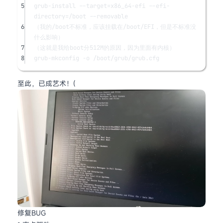
5
grub-install --target=x86_64-efi --efi-
directory=/boot --removable
6
（我的/boot不标准，应该挂载在/boot/EFI，但是不标准没
什么影响）
7
（这就是我给boot分512M的原因，因为里面有内核）
8
grub-mkconfig -o /boot/grub/grub.cfg
至此，已成艺术！(
修复BUG