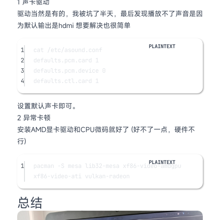
1 声卡驱动
驱动当然是有的，我被坑了半天，最后发现播放不了声音是因
为默认输出是hdmi 想要解决也很简单
1
cat /etc/asound.conf
2
defaults.pcm.card 1
3
defaults.pcm.device 0
4
defaults.ctl.card 1
设置默认声卡即可。
2 异常卡顿
安装AMD显卡驱动和CPU微码就好了 (好不了一点，硬件不
行)
1
pacman -S mesa lib32-mesa xf86-video-amdgpu 
xf86-video-ati vulkan-radeon
总结