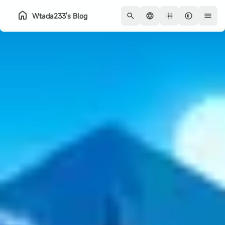
Wtada233's Blog
홈
아카이브
소개
시리즈
친구
QQ